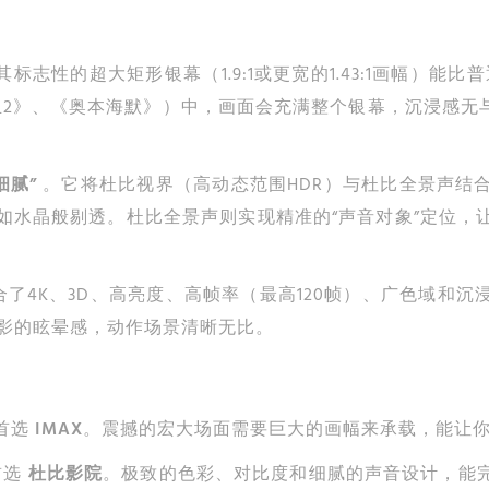
其标志性的超大矩形银幕（1.9:1或更宽的1.43:1画幅）能比
丘2》、《奥本海默》）中，画面会充满整个银幕，沉浸感无
细腻”
。它将杜比视界（高动态范围HDR）与杜比全景声结
如水晶般剔透。杜比全景声则实现精准的“声音对象”定位，
了4K、3D、高亮度、高帧率（最高120帧）、广色域和
电影的眩晕感，动作场景清晰无比。
首选
IMAX
。震撼的宏大场面需要巨大的画幅来承载，能让
首选
杜比影院
。极致的色彩、对比度和细腻的声音设计，能