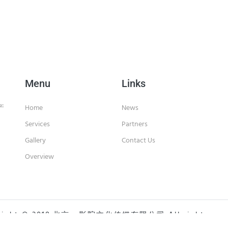
Menu
Links
产
Home
News
Services
Partners
Gallery
Contact Us
Overview
right © 2018.北京yy影院文化传媒有限公司 All rights rese