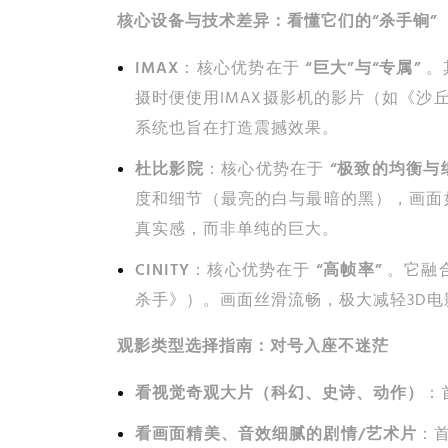
核心设备与技术差异：看懂它们的“杀手锏”
IMAX
：核心优势在于
“巨大”与“专属”
。
摄时便使用IMAX摄影机的影片（如《沙
系统也旨在打造震撼效果。
杜比影院
：核心优势在于
“极致的均衡与
度和细节（最亮的白与最暗的黑），画面
真实感，而非单纯的巨大。
CINITY
：核心优势在于
“高帧率”
。它融合
杀手》）。画面丝滑流畅，极大减轻3D
观影类型选择指南：对号入座不迷茫
看视觉奇观大片（科幻、史诗、动作）
：
看画面精美、音效细腻的剧情/艺术片
：