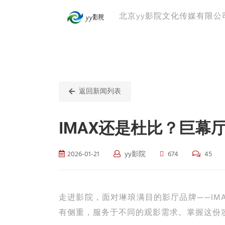
北京yy影院文化传媒有限公
返回新闻列表
IMAX还是杜比？巨
2026-01-21
yy影院
674
45
走进影院，面对琳琅满目的影厅品牌——IM
有侧重，服务于不同的观影需求。掌握这份