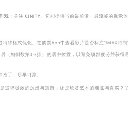
作戏
：关注
CINITY
。它能提供当前最前沿、最流畅的视觉体
特殊格式优化。在购票App中查看影片是否标注“IMAX特制
间偏后（如倒数第3-5排）的居中位置，以避免颈部疲劳并获
常抢手，尽早订票。
是追求极致的沉浸与震撼，还是欣赏艺术的细腻与真实？了